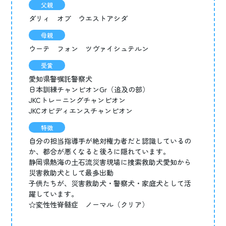
父親
ダリィ オブ ウエストアシダ
母親
ウーテ フォン ツヴァイシュテルン
受賞
愛知県警嘱託警察犬
日本訓練チャンピオンGr（追及の部）
JKCトレーニングチャンピオン
JKCオビディエンスチャンピオン
特徴
自分の担当指導手が絶対権力者だと認識しているの
か、都合が悪くなると後ろに隠れています。
静岡県熱海の土石流災害現場に捜索救助犬愛知から
災害救助犬として最多出動
子供たちが、災害救助犬・警察犬・家庭犬として活
躍しています。
☆変性性脊髄症 ノーマル（クリア）