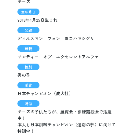
チーズ
生年月日
2018年1月29日生まれ
父親
ディルズマン フォン ヨコハマシゲリ
母親
サンディー オブ エクセレントアルファ
性別
男の子
受賞
日本チャンピオン（成犬牡）
特徴
チーズの子供たちが、展覧会・訓練競技会で活躍
中！
本人も日本訓練チャンピオン（選別の部）に向けて
特訓中！